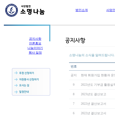
법인소개
사업
공지사항
언론홍보
나눔이야기
행사 일정
소명나눔의 소식을 알려드립니다.
번호
공지
현재 회원가입 현황과 
9
2022년도 기부금 활용실
8
2023년도 결산보고
7
2022년 결산보고서
6
2022년 결산보고서