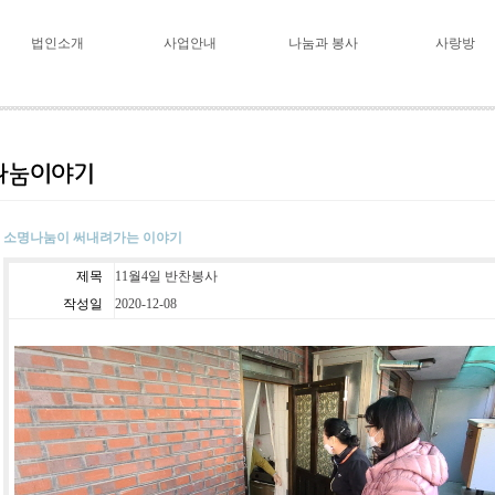
법인소개
사업안내
나눔과 봉사
사랑방
소명나눔이 써내려가는 이야기
제목
11월4일 반찬봉사
작성일
2020-12-08