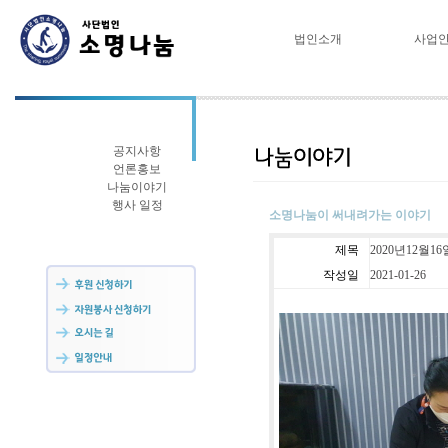
법인소개
사업
공지사항
언론홍보
나눔이야기
행사 일정
소명나눔이 써내려가는 이야기
제목
2020년12월1
작성일
2021-01-26